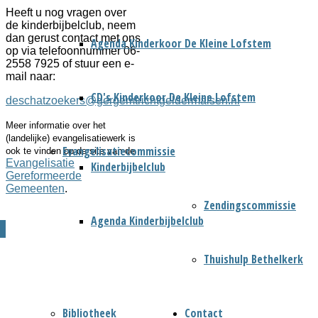
Heeft u nog vragen over
de kinderbijbelclub, neem
dan gerust contact met ons
Agenda Kinderkoor De Kleine Lofstem
op via telefoonnummer 06-
2558 7925 of stuur een e-
mail naar:
CD's Kinderkoor De Kleine Lofstem
deschatzoekers@gergemtrichtgeldermalsen.nl
Meer informatie over het
(landelijke) evangelisatiewerk is
Evangelisatiecommissie
ook te vinden op de site van de
Evangelisatie
Kinderbijbelclub
Gereformeerde
Gemeenten
.
Zendingscommissie
Agenda Kinderbijbelclub
Thuishulp Bethelkerk
Bibliotheek
Contact