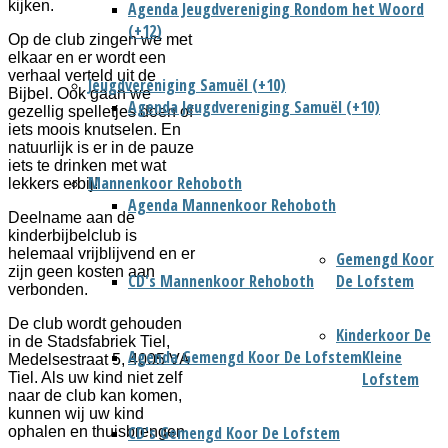
kijken.
Agenda Jeugdvereniging Rondom het Woord
(+12)
Op de club zingen we met
elkaar en er wordt een
verhaal verteld uit de
Jeugdvereniging Samuël (+10)
Bijbel. Ook gaan we
Agenda Jeugdvereniging Samuël (+10)
gezellig spelletjes doen of
iets moois knutselen. En
natuurlijk is er in de pauze
iets te drinken met wat
Mannenkoor Rehoboth
lekkers erbij!
Agenda Mannenkoor Rehoboth
Deelname aan de
kinderbijbelclub is
helemaal vrijblijvend en er
Gemengd Koor
zijn geen kosten aan
CD's Mannenkoor Rehoboth
De Lofstem
verbonden.
De club wordt gehouden
Kinderkoor De
in de Stadsfabriek Tiel,
Agenda Gemengd Koor De Lofstem
Kleine
Medelsestraat 5, 4005 VA
Lofstem
Tiel. Als uw kind niet zelf
naar de club kan komen,
kunnen wij uw kind
CD's Gemengd Koor De Lofstem
ophalen en thuisbrengen.