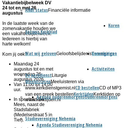
Vakantiebijbelweek DV
24 tot en met 26
ANBI status
Financiële informatie
augustus
In de laatste week van de
Koren
zomervakantie houden we
Betuws Kerkblad
een vakantiebijbelweek.
Iedereen is hierbij van
harte welkom!
Wat wij geloven
Verenigingen
Commissies
Geloofsbelijdenis
Kom jij ook?
Maandag 24
Activiteiten
augustus tot en met
woensdag 26
De kerkdienst
Liturgie
augustus 2026.
Meeluisteren
Meeluisteren via
Van 11.00 tot 14.00
CD bestellen
www.kerkdienstgemist.nl
CD of MP3
uur.
Kerktijden
van een preek bestellen
Kerktijden op
Agenda ouderenmorgens
Ouderenmorgens
In speeltuin De
www.kerktijden.nl
Mees, naast de
Stadsfabriek
(Medelsestraat 5 in
Studievereniging Nehemia
Tiel).
Agenda Studievereniging Nehemia