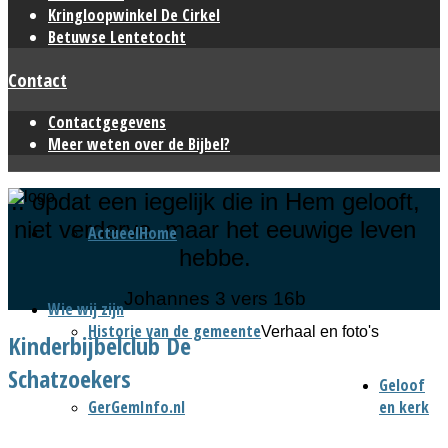
Kringloopwinkel De Cirkel
Betuwse Lentetocht
Contact
Contactgegevens
Meer weten over de Bijbel?
.. opdat een iegelijk die in Hem gelooft,
niet verderve, maar het eeuwige leven
Actueel
Home
hebbe.
Johannes 3 vers 16b
Wie wij zijn
Historie van de gemeente
Verhaal en foto's
Kinderbijbelclub De
Schatzoekers
Geloof
GerGemInfo.nl
en kerk