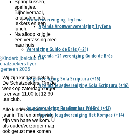
Springkussen,
spelletjes,
Bijbelverhaal,
knutselen, iets
Vrouwenvereniging Tryfena
lekkers en een
Agenda Vrouwenvereniging Tryfena
lunch.
Na afloop krijg je
een verrassing mee
naar huis.
Vereniging Guido de Brès (+21)
Agenda +21 vereniging Guido de Brès
Wij zijn kinderbijbelclub
Jeugdvereniging Sola Scriptura (+16)
De Schatzoekers. Om de
Agenda Jeugdvereniging Sola Scriptura (+16)
week op zaterdagmorgen
is er van 11.00 tot 12.30
uur club.
Jeugdvereniging Het Kompas (+14)
Jeugdvereniging Rondom het Woord (+12)
Alle kinderen van 4 t/m 12
Agenda Jeugdvereniging Het Kompas (+14)
jaar in Tiel en omgeving
zijn van harte welkom. U
als ouder/verzorger mag
ook gerust mee komen