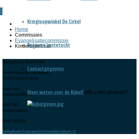
Kringloopwinkel De Cirkel
Home
Commissies
Evangelisatiecommissie
Betuwse Lentetocht
Kinderbijbelclub
Kerkgebouw Bethelkerk
Contactgegevens
Gereformeerde Gemeente
Tricht-Geldermalsen
Laan van
Meer weten over de Bijbel?
Wilt u een gesprek?
Leeuwenstein 10
4191 NB
Geldermalsen
0345 582409
bethelkerk@gergemtrichtgeldermalsen.nl