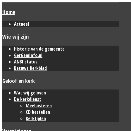
Home
Actueel
Wie wij zijn
Historie van de gemeente
GerGemInfo.nl
ANBI status
Betuws Kerkblad
Geloof en kerk
Wat wij geloven
De kerkdienst
Meeluisteren
CD bestellen
Kerktijden
Verenigingen