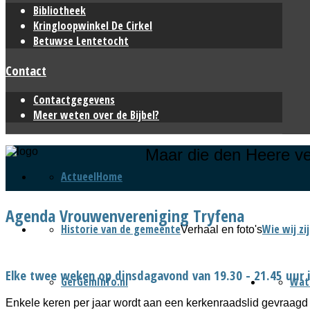
Bibliotheek
Kringloopwinkel De Cirkel
Betuwse Lentetocht
Contact
Contactgegevens
Meer weten over de Bijbel?
Maar die den Heere ve
Actueel
Home
Agenda Vrouwenvereniging Tryfena
Historie van de gemeente
Wie wij zi
Verhaal en foto's
Elke twee weken op dinsdagavond van 19.30 - 21.45 uur i
GerGemInfo.nl
Wat
Enkele keren per jaar wordt aan een kerkenraadslid gevraagd 