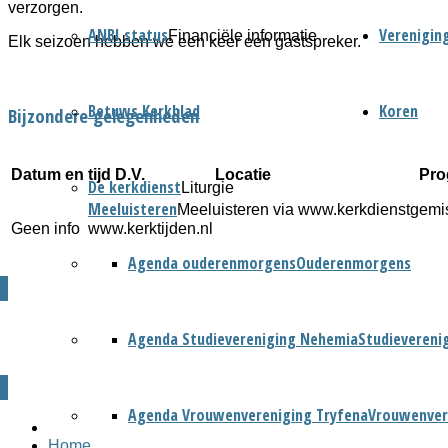
verzorgen.
ANBI status
Verenigin
Financiële informatie
Elk seizoen hebben we een keer een gastspreker.
Betuws Kerkblad
Koren
Bijzondere gelegenheden
Datum en tijd D.V.
Locatie
Pr
De kerkdienst
Liturgie
Meeluisteren
Meeluisteren via www.kerkdienstgemis
www.kerktijden.nl
Geen info
Agenda ouderenmorgens
Ouderenmorgens
Agenda Studievereniging Nehemia
Studievereni
Agenda Vrouwenvereniging Tryfena
Vrouwenver
Home