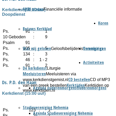
ANBI status
Financiële informatie
Kerkdienst (10:00 uur) -
Doopdienst
Koren
Betuws Kerkblad
Ps.
91
:
1
10 Geboden
:
9
Psalm
91
Wat wij geloven
Verenigingen
Commissies
Ps.
105
:
5
Geloofsbelijdenis
Ps.
134
:
3
Ps.
46
:
1 - 2
Activiteiten
Ps.
91
:
2
De kerkdienst
Liturgie
Meeluisteren
Meeluisteren via
CD bestellen
www.kerkdienstgemist.nl
CD of MP3
Ds. P.D. den Haan
Kerktijden
van een preek bestellen
Kerktijden op
Agenda ouderenmorgens
Ouderenmorgens
www.kerktijden.nl
Kerkdienst (15:00 uur)
Studievereniging Nehemia
Ps.
123
:
1
Agenda Studievereniging Nehemia
Ps.
2
:
7