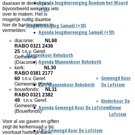
Agenda Jeugdvereniging Rondom het Woord
daaraan te denken en
(+12)
bijvoorbeeld wekelijks iets
over te maken. Het is
mogelijk nuttig daartoe
Jeugdvereniging Samuël (+10)
hier de banknummers te
vermelden:
Agenda Jeugdvereniging Samuël (+10)
diaconie:
NL68
RABO 0321 2436
25
t.n.v. Geref.
Mannenkoor Rehoboth
Gemeente
Agenda Mannenkoor Rehoboth
(Diaconie)
kerk:
NL30
RABO 0381 2177
Gemengd Koor
60
t.n.v. Geref.
CD's Mannenkoor Rehoboth
De Lofstem
Gemeente (Kerk)
bouwfonds:
NL11
RABO 0321 2382
Kinderkoor De
49
t.n.v. Geref.
Gemeente
Agenda Gemengd Koor De Lofstem
Kleine
(Bouwfonds)
Lofstem
Voor al uw gaven en giften
zegt de kerkenraad u bij
CD's Gemengd Koor De Lofstem
voorbaat hartelijk dank.