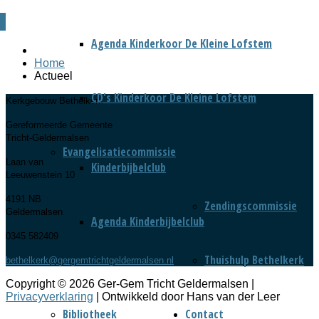
Agenda Kinderkoor De Kleine Lofstem
Home
Actueel
CD's Kinderkoor De Kleine Lofstem
Kerkgebouw Bethelkerk
Gereformeerde Gemeente
Tricht-Geldermalsen
Evangelisatiecommissie
Laan van
Kinderbijbelclub
Leeuwenstein 10
4191 NB
Zendingscommissie
Geldermalsen
Agenda Kinderbijbelclub
0345 582409
Thuishulp Bethelkerk
bethelkerk@gergemtrichtgeldermalsen.nl
Copyright © 2026 Ger-Gem Tricht Geldermalsen |
Privacyverklaring
| Ontwikkeld door Hans van der Leer
Bibliotheek
Contact