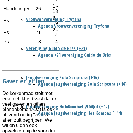
1 -
Handelingen
26
:
18
3 -
Vrouwenvereniging Tryfena
Ps.
118
:
9
Agenda Vrouwenvereniging Tryfena
2 -
Ps.
71
:
4
Ps.
8
:
4
Vereniging Guido de Brès (+21)
Agenda +21 vereniging Guido de Brès
Jeugdvereniging Sola Scriptura (+16)
Gaven en giften
Agenda Jeugdvereniging Sola Scriptura (+16)
De kerkenraad stelt met
erkentelijkheid vast dat er
veel gaven en giften
Jeugdvereniging Het Kompas (+14)
Jeugdvereniging Rondom het Woord (+12)
binnenkomen. Dat is ook
Agenda Jeugdvereniging Het Kompas (+14)
blijvend nodig, zoals u
allen zult begrijpen. We
willen u dan ook
opwekken bij de voortduur