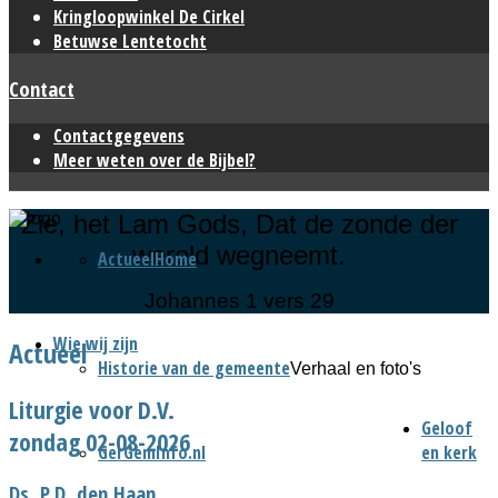
Kringloopwinkel De Cirkel
Betuwse Lentetocht
Contact
Contactgegevens
Meer weten over de Bijbel?
Zie, het Lam Gods, Dat de zonde der
wereld wegneemt.
Actueel
Home
Johannes 1 vers 29
Wie wij zijn
Actueel
Historie van de gemeente
Verhaal en foto's
Liturgie voor D.V.
Geloof
zondag 02-08-2026
GerGemInfo.nl
en kerk
Ds. P.D. den Haan