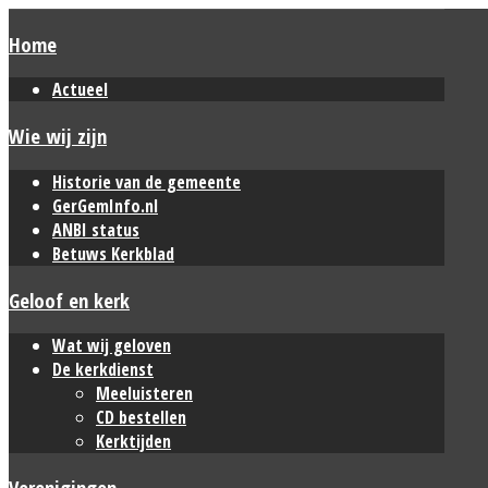
Home
Actueel
Wie wij zijn
Historie van de gemeente
GerGemInfo.nl
ANBI status
Betuws Kerkblad
Geloof en kerk
Wat wij geloven
De kerkdienst
Meeluisteren
CD bestellen
Kerktijden
Verenigingen