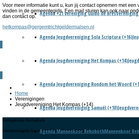
Voor meer informatie kunt u, kun jij contact opnemen met een v
vinden in de gemeentegids. Een mail sturen kan ook naar ond
Agenda +21 vereniging Guido de Brès
Vereniging
dan contact op.
hetkompas@gergemtrichtgeldermalsen.nl
Agenda Jeugdvereniging Sola Scriptura (+16)
Jeu
Agenda Jeugdvereniging Het Kompas (+14)
Jeugd
Agenda Jeugdvereniging Rondom het Woord (+1
Home
Verenigingen
Jeugdvereniging Het Kompas (+14)
Agenda Jeugdvereniging Samuël (+10)
Jeugdvere
Kerkgebouw Bethelkerk
Agenda Mannenkoor Rehoboth
Mannenkoor Re
Gereformeerde Gemeente Tricht-Geldermalsen