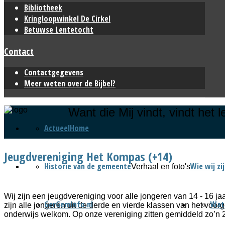
Bibliotheek
Kringloopwinkel De Cirkel
Betuwse Lentetocht
Contact
Contactgegevens
Meer weten over de Bijbel?
Want die Mij vindt, vindt het
Actueel
Home
Jeugdvereniging Het Kompas (+14)
Historie van de gemeente
Wie wij zi
Verhaal en foto's
Wij zijn een jeugdvereniging voor alle jongeren van 14 - 16 jaar
GerGemInfo.nl
Wat
zijn alle jongeren uit de derde en vierde klassen van het voor
onderwijs welkom. Op onze vereniging zitten gemiddeld zo’n 