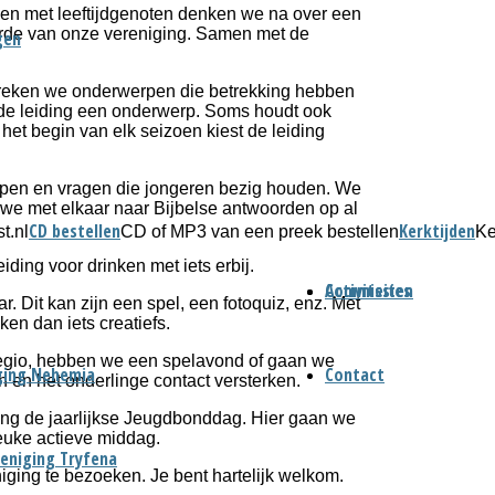
en met leeftijdgenoten denken we na over een
arde van onze vereniging. Samen met de
gen
reken we onderwerpen die betrekking hebben
 de leiding een onderwerp. Soms houdt ook
het begin van elk seizoen kiest de leiding
rpen en vragen die jongeren bezig houden. We
we met elkaar naar Bijbelse antwoorden op al
CD bestellen
Kerktijden
t.nl
CD of MP3 van een preek bestellen
Ke
ding voor drinken met iets erbij.
Commissies
Activiteiten
. Dit kan zijn een spel, een fotoquiz, enz. Met
n dan iets creatiefs.
 regio, hebben we een spelavond of gaan we
ging Nehemia
Contact
jn en het onderlinge contact versterken.
ing de jaarlijkse Jeugdbonddag. Hier gaan we
euke actieve middag.
eniging Tryfena
iging te bezoeken. Je bent hartelijk welkom.