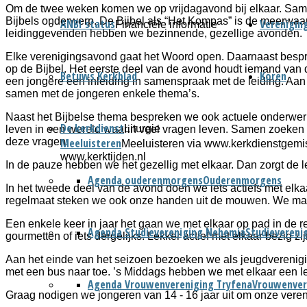
Om de twee weken komen we op vrijdagavond bij elkaar. Sam
Bijbels onderwerp. De Bijbel als “Het Kompas” is de meerwa
ANBI status
Verenigin
Financiële informatie
leidinggevenden hebben we bezinnende, gezellige avonden.
Elke verenigingsavond gaat het Woord open. Daarnaast besp
op de Bijbel. Het eerste deel van de avond houdt iemand van
Betuws Kerkblad
Koren
een jongere een inleiding in samenspraak met de leiding. Aan 
samen met de jongeren enkele thema’s.
Naast het Bijbelse thema bespreken we ook actuele onderwe
De kerkdienst
Liturgie
leven in een wereld waarin veel vragen leven. Samen zoeken 
Meeluisteren
deze vragen.
Meeluisteren via www.kerkdienstgemis
www.kerktijden.nl
In de pauze hebben we het gezellig met elkaar. Dan zorgt de lei
Agenda ouderenmorgens
Ouderenmorgens
In het tweede deel van de avond doen we iets actiefs met elkaar
regelmaat steken we ook onze handen uit de mouwen. We make
Een enkele keer in jaar het gaan we met elkaar op pad in de
Agenda Studievereniging Nehemia
Studievereni
gourmetten of iets dergelijks. Lekker actief met elkaar bezig zi
Aan het einde van het seizoen bezoeken we als jeugdverenig
met een bus naar toe. ’s Middags hebben we met elkaar een l
Agenda Vrouwenvereniging Tryfena
Vrouwenver
Graag nodigen we jongeren van 14 - 16 jaar uit om onze veren