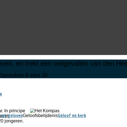
 leven, en trekt een welgevallen van den He
Spreuken 8 vers 35
jn
. In principe
 wij geloven
Geloof en kerk
Geloofsbelijdenis
gezet
20 jongeren.