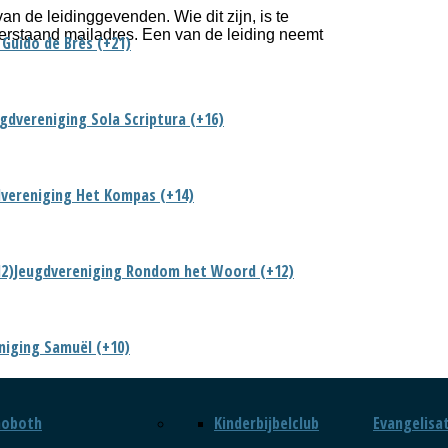
an de leidinggevenden. Wie dit zijn, is te
erstaand mailadres. Een van de leiding neemt
 Guido de Brès (+21)
gdvereniging Sola Scriptura (+16)
vereniging Het Kompas (+14)
2)
Jeugdvereniging Rondom het Woord (+12)
niging Samuël (+10)
hoboth
Kinderbijbelclub
Evangelisa