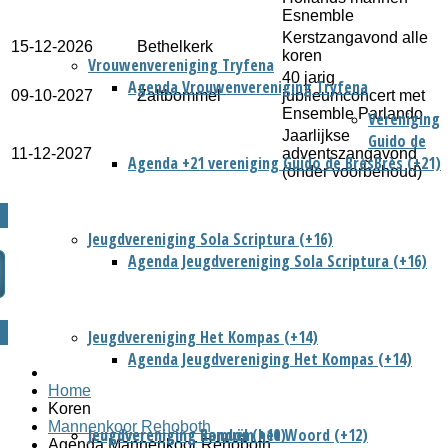
Esnemble
Kerstzangavond alle
15-12-2026
Bethelkerk
koren
Vrouwenvereniging Tryfena
40 jarig
Agenda Vrouwenvereniging Tryfena
09-10-2027
Zaltbommel
jubileumconcert met
Ensemble Parlando
Vereniging
Jaarlijkse
Guido de
11-12-2027
adventszangavond
Agenda +21 vereniging Guido de Brès
Brès (+21)
(onder voorbehoud)
Jeugdvereniging Sola Scriptura (+16)
Agenda Jeugdvereniging Sola Scriptura (+16)
Jeugdvereniging Het Kompas (+14)
Agenda Jeugdvereniging Het Kompas (+14)
Home
Koren
Mannenkoor Rehoboth
Jeugdvereniging Rondom het Woord (+12)
Jeugdvereniging Samuël (+10)
Agenda Mannenkoor Rehoboth