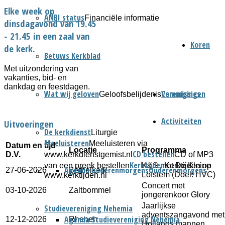
Elke week op
ANBI status
Financiële informatie
dinsdagavond van 19.45
- 21.45 in een zaal van
Koren
de kerk.
Betuws Kerkblad
Met uitzondering van
vakanties, bid- en
dankdag en feestdagen.
Wat wij geloven
Verenigingen
Commissies
Geloofsbelijdenis
Activiteiten
Uitvoeringen
De kerkdienst
Liturgie
Meeluisteren
Meeluisteren via
Datum en tijd
Locatie
Programma
CD bestellen
www.kerkdienstgemist.nl
CD of MP3
D.V.
Kerktijden
van een preek bestellen
Kerktijden op
K&S met De Kleine
Agenda ouderenmorgens
Ouderenmorgens
27-06-2026
Bethelkerk
Lofstem (Doel: HVC)
www.kerktijden.nl
Concert met
03-10-2026
Zaltbommel
jongerenkoor Glory
Jaarlijkse
Studievereniging Nehemia
adventszangavond met
Agenda Studievereniging Nehemia
12-12-2026
Rhenen
Hollands mannen