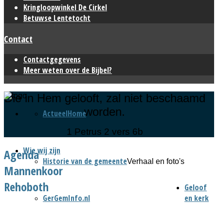
Kringloopwinkel De Cirkel
Betuwse Lentetocht
Contact
Contactgegevens
Meer weten over de Bijbel?
Die in Hem gelooft, zal niet beschaamd
worden.
Actueel
Home
1 Petrus 2 vers 6b
Wie wij zijn
Agenda
Historie van de gemeente
Verhaal en foto's
Mannenkoor
Rehoboth
Geloof
GerGemInfo.nl
en kerk