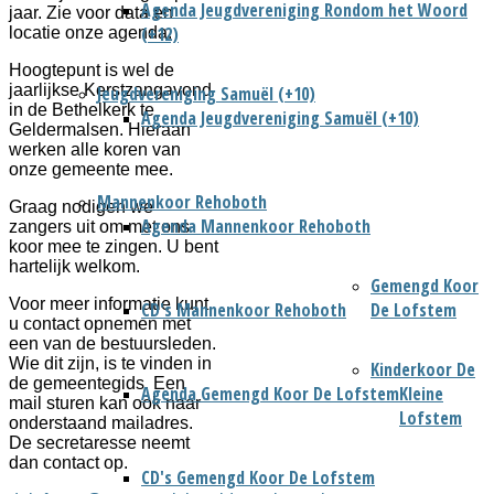
Agenda Jeugdvereniging Rondom het Woord
jaar. Zie voor data en
(+12)
locatie onze agenda.
Hoogtepunt is wel de
jaarlijkse Kerstzangavond
Jeugdvereniging Samuël (+10)
in de Bethelkerk te
Agenda Jeugdvereniging Samuël (+10)
Geldermalsen. Hieraan
werken alle koren van
onze gemeente mee.
Mannenkoor Rehoboth
Graag nodigen we
Agenda Mannenkoor Rehoboth
zangers uit om met ons
koor mee te zingen. U bent
hartelijk welkom.
Gemengd Koor
Voor meer informatie kunt
CD's Mannenkoor Rehoboth
De Lofstem
u contact opnemen met
een van de bestuursleden.
Wie dit zijn, is te vinden in
Kinderkoor De
de gemeentegids. Een
Agenda Gemengd Koor De Lofstem
Kleine
mail sturen kan ook naar
Lofstem
onderstaand mailadres.
De secretaresse neemt
dan contact op.
CD's Gemengd Koor De Lofstem