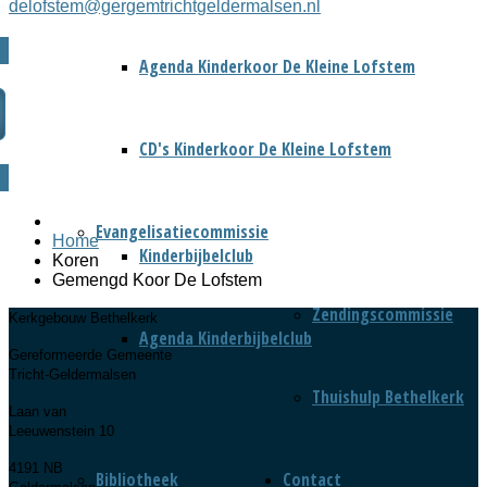
delofstem@gergemtrichtgeldermalsen.nl
Agenda Kinderkoor De Kleine Lofstem
CD's Kinderkoor De Kleine Lofstem
Evangelisatiecommissie
Home
Kinderbijbelclub
Koren
Gemengd Koor De Lofstem
Zendingscommissie
Kerkgebouw Bethelkerk
Agenda Kinderbijbelclub
Gereformeerde Gemeente
Tricht-Geldermalsen
Thuishulp Bethelkerk
Laan van
Leeuwenstein 10
4191 NB
Bibliotheek
Contact