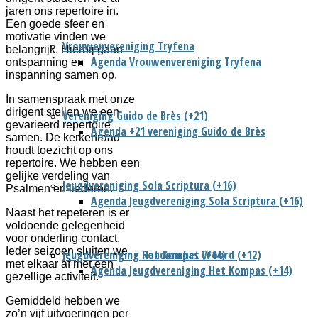
jaren ons repertoire in.
Een goede sfeer en
motivatie vinden we
Vrouwenvereniging Tryfena
belangrijk. Hierbij gaan
Agenda Vrouwenvereniging Tryfena
ontspanning en
inspanning samen op.
In samenspraak met onze
dirigent stellen we een
Vereniging Guido de Brès (+21)
gevarieerd repertoire
Agenda +21 vereniging Guido de Brès
samen. De kerkenraad
houdt toezicht op ons
repertoire. We hebben een
gelijke verdeling van
Jeugdvereniging Sola Scriptura (+16)
Psalmen en liederen.
Agenda Jeugdvereniging Sola Scriptura (+16)
Naast het repeteren is er
voldoende gelegenheid
voor onderling contact.
Ieder seizoen sluiten we
Jeugdvereniging Het Kompas (+14)
Jeugdvereniging Rondom het Woord (+12)
met elkaar af met een
Agenda Jeugdvereniging Het Kompas (+14)
gezellige activiteit.
Gemiddeld hebben we
zo’n vijf uitvoeringen per