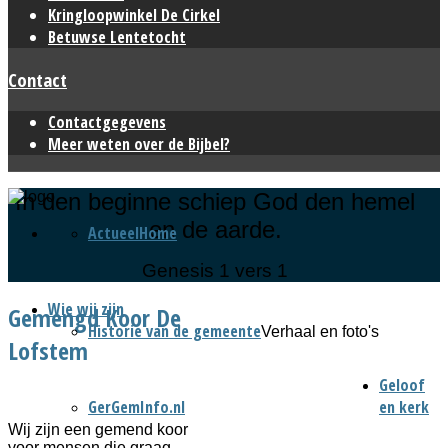
Kringloopwinkel De Cirkel
Betuwse Lentetocht
Contact
Contactgegevens
Meer weten over de Bijbel?
In den beginne schiep God den hemel
en de aarde.
Actueel
Home
Genesis 1 vers 1
Wie wij zijn
Gemengd Koor De
Historie van de gemeente
Verhaal en foto's
Lofstem
Geloof
GerGemInfo.nl
en kerk
Wij zijn een gemend koor
voor mensen die graag