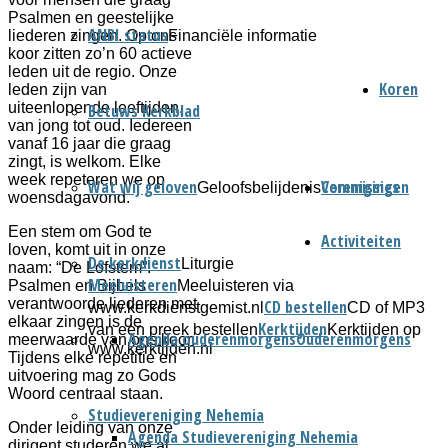
Psalmen en geestelijke
ANBI status
Financiële informatie
liederen zingen. Op ons
koor zitten zo’n 60 actieve
leden uit de regio. Onze
Koren
leden zijn van
uiteenlopende leeftijden,
Betuws Kerkblad
van jong tot oud. Iedereen
vanaf 16 jaar die graag
zingt, is welkom. Elke
week repeteren we op
Wat wij geloven
Verenigingen
Commissies
Geloofsbelijdenis
woensdagavond.
Een stem om God te
Activiteiten
loven, komt uit in onze
De kerkdienst
Liturgie
naam: “De Lofstem”.
Meeluisteren
Meeluisteren via
Psalmen en Bijbels
verantwoorde liederen met
CD bestellen
www.kerkdienstgemist.nl
CD of MP3
elkaar zingen is de
Kerktijden
van een preek bestellen
Kerktijden op
Agenda ouderenmorgens
Ouderenmorgens
meerwaarde van ons koor.
www.kerktijden.nl
Tijdens elke repetitie en
uitvoering mag zo Gods
Woord centraal staan.
Studievereniging Nehemia
Onder leiding van onze
Agenda Studievereniging Nehemia
dirigent studeren we al