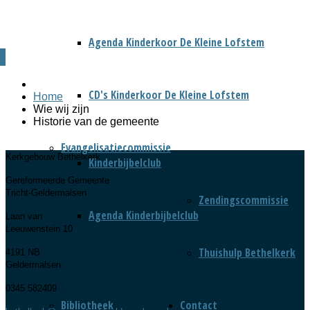
Agenda Kinderkoor De Kleine Lofstem
CD's Kinderkoor De Kleine Lofstem
Home
Wie wij zijn
Historie van de gemeente
Evangelisatiecommissie
Kerkgebouw Bethelkerk
Kinderbijbelclub
Gereformeerde Gemeente
Tricht-Geldermalsen
Zendingscommissie
Agenda Kinderbijbelclub
Laan van
Leeuwenstein 10
Thuishulp Bethelkerk
4191 NB
Geldermalsen
0345 582409
Bibliotheek
Contact