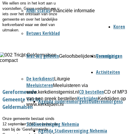
We willen ons in het kort aan u
voorstellen. Graag vertellen we u
ANBI status
Financiële informatie
iets over het ontstaan van onze
gemeente en over het landelijke
kerkverband waar we deel van
Koren
uitmaken.
Betuws Kerkblad
Wat wij geloven
Verenigingen
Commissies
Geloofsbelijdenis
Activiteiten
De kerkdienst
Liturgie
Meeluisteren
Meeluisteren via
Gereformeerde
CD bestellen
www.kerkdienstgemist.nl
CD of MP3
Kerktijden
Gemeente Tricht-
van een preek bestellen
Kerktijden op
Agenda ouderenmorgens
Ouderenmorgens
www.kerktijden.nl
Geldermalsen
Onze gemeente bestaat sinds
Studievereniging Nehemia
12 september 1845 en behoorde
toen bij de ‘Gereformeerde
Agenda Studievereniging Nehemia