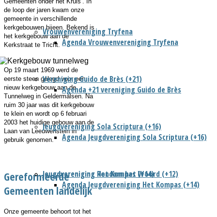
Gemeenten onder het Kruis’. In
de loop der jaren kwam onze
gemeente in verschillende
kerkgebouwen bijeen. Bekend is
Vrouwenvereniging Tryfena
het kerkgebouw aan de
Agenda Vrouwenvereniging Tryfena
Kerkstraat te Tricht.
Op 19
maart 1969 werd de
Vereniging Guido de Brès (+21)
eerste steen gelegd voor een
nieuw kerkgebouw aan de
Agenda +21 vereniging Guido de Brès
Tunnelweg in Geldermalsen. Na
ruim 30 jaar was dit kerkgebouw
te klein en wordt op 6 februari
2003 het huidige gebouw aan de
Jeugdvereniging Sola Scriptura (+16)
Laan van Leeuwenstein in
Agenda Jeugdvereniging Sola Scriptura (+16)
gebruik genomen.
Jeugdvereniging Het Kompas (+14)
Jeugdvereniging Rondom het Woord (+12)
Gereformeerde
Agenda Jeugdvereniging Het Kompas (+14)
Gemeenten landelijk
Onze gemeente behoort tot het