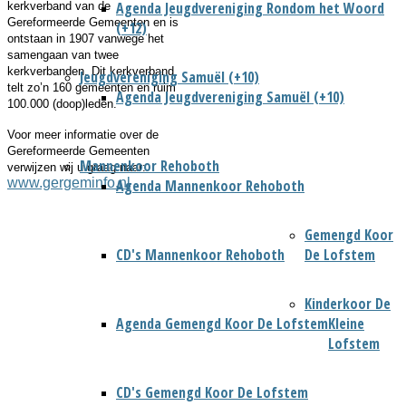
Agenda Jeugdvereniging Rondom het Woord
kerkverband van de
Gereformeerde Gemeenten en is
(+12)
ontstaan in 1907 vanwege het
samengaan van twee
kerkverbanden. Dit kerkverband
Jeugdvereniging Samuël (+10)
telt zo’n 160 gemeenten en ruim
Agenda Jeugdvereniging Samuël (+10)
100.000 (doop)leden.
Voor meer informatie over de
Gereformeerde Gemeenten
Mannenkoor Rehoboth
verwijzen wij u graag naar:
www.gergeminfo.nl
Agenda Mannenkoor Rehoboth
Gemengd Koor
CD's Mannenkoor Rehoboth
De Lofstem
Kinderkoor De
Agenda Gemengd Koor De Lofstem
Kleine
Lofstem
CD's Gemengd Koor De Lofstem