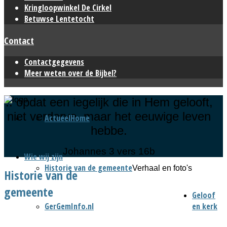
Kringloopwinkel De Cirkel
Betuwse Lentetocht
Contact
Contactgegevens
Meer weten over de Bijbel?
.. opdat een iegelijk die in Hem gelooft,
niet verderve, maar het eeuwige leven
Actueel
Home
hebbe.
Johannes 3 vers 16b
Wie wij zijn
Historie van de gemeente
Verhaal en foto's
Historie van de
gemeente
Geloof
GerGemInfo.nl
en kerk